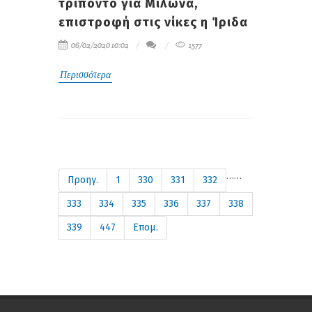
τρίποντο για Μίλωνα,
επιστροφή στις νίκες η Ίριδα
06/02/2020 10:02
1577
Περισσότερα
…
…
Προηγ.
1
330
331
332
333
334
335
336
337
338
339
447
Επομ.