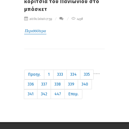
κορίτσια του Πανιωνίου στο
μπάσκετ
20/01/2020 17:59
1438
Περισσότερα
…
…
Προηγ.
1
333
334
335
336
337
338
339
340
341
342
447
Επομ.