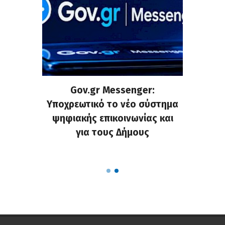
ρυνση
Gov.gr Messenger:
Μάντ
χημάτων
Υποχρεωτικό το νέο σύστημα
εγκατα
ς στους
ψηφιακής επικοινωνίας και
και ενί
υς της
για τους Δήμους
κοινό