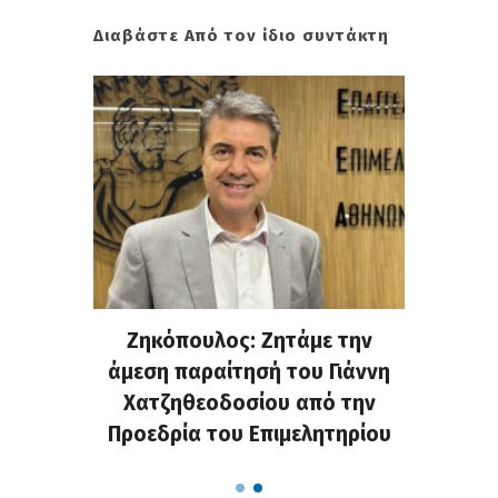
Διαβάστε Από τον ίδιο συντάκτη
. Στην
Ζηκόπουλος: Ζητάμε την
(Gall
ς που
άμεση παραίτησή του Γιάννη
60ή 
τες που
Χατζηθεοδοσίου από την
υπάρχο
α...
Προεδρία του Επιμελητηρίου
χαλ