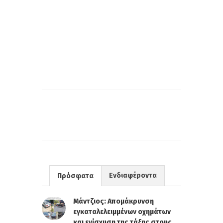
Ενδιαφέροντα
Πρόσφατα
Μάντζιος: Απομάκρυνση
εγκαταλελειμμένων οχημάτων
και ενίσχυση της τάξης στους