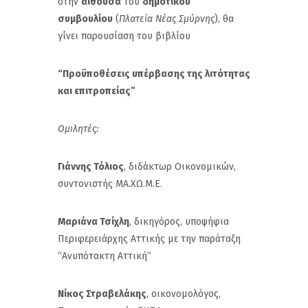
στην
αίθουσα
του
δημοτικού
συμβουλίου
(
Πλατεία Νέας Σμύρνης
), θα
γίνει παρουσίαση του βιβλίου
“Προϋποθέσεις υπέρβασης της λιτότητας
και επιτροπείας”
Ομιλητές:
Γιάννης Τόλιος
, διδάκτωρ Οικονομικών,
συντονιστής ΜΑ.ΧΩ.Μ.Ε.
Μαριάνα Τσίχλη
, δικηγόρος, υποψήφια
Περιφερειάρχης Αττικής με την παράταξη
“Ανυπότακτη Αττική”
Νίκος Στραβελάκης
, οικονομολόγος,