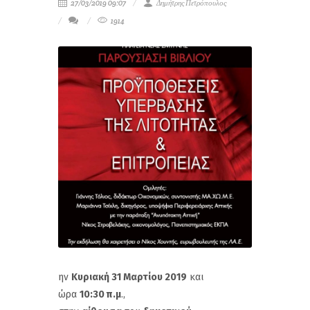
27/03/2019 09:07
Δημήτρης Πετρόπουλος
1914
ην
Κυριακή 31 Μαρτίου 2019
και
ώρα
10:30 π.μ
.,