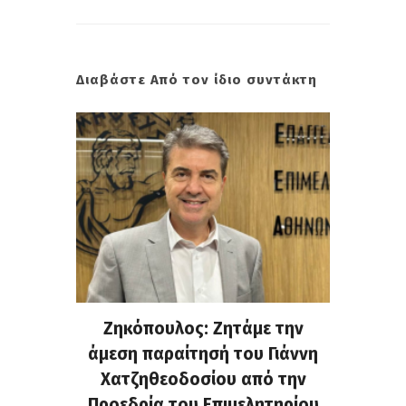
Διαβάστε Από τον ίδιο συντάκτη
. Στην
Ζηκόπουλος: Ζητάμε την
(Gall
ς που
άμεση παραίτησή του Γιάννη
60ή 
τες που
Χατζηθεοδοσίου από την
υπάρχο
α...
Προεδρία του Επιμελητηρίου
χαλ