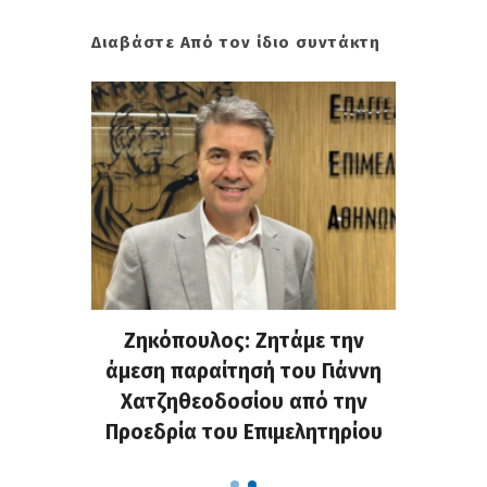
Διαβάστε Από τον ίδιο συντάκτη
. Στην
Ζηκόπουλος: Ζητάμε την
(Gall
ς που
άμεση παραίτησή του Γιάννη
60ή 
τες που
Χατζηθεοδοσίου από την
υπάρχο
α...
Προεδρία του Επιμελητηρίου
χαλ