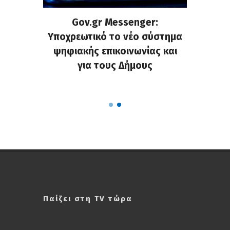
ρυνση
Gov.gr Messenger:
Μάντ
χημάτων
Υποχρεωτικό το νέο σύστημα
εγκατα
ς στους
ψηφιακής επικοινωνίας και
και ενί
υς της
για τους Δήμους
κοινό
Παίζει στη TV τώρα