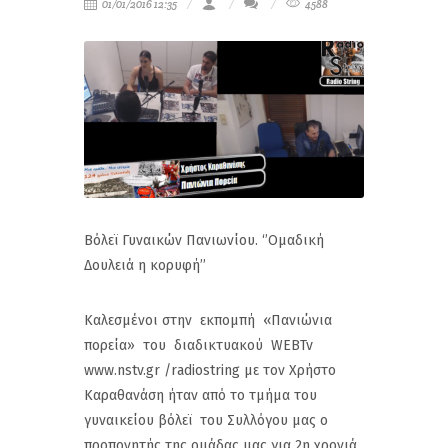
01/01/2016 12:35
4588
Βόλεϊ Γυναικών Πανιωνίου. ‘’Ομαδική
Δουλειά η κορυφή’’
Καλεσμένοι στην εκπομπή «Πανιώνια
πορεία» του διαδικτυακού WEBTv
www.nstv.gr /radiostring με τον Χρήστο
Καραθανάση ήταν από το τμήμα του
γυναικείου βόλεϊ του Συλλόγου μας ο
προπονητής της ομάδας μας για 2η χρονιά