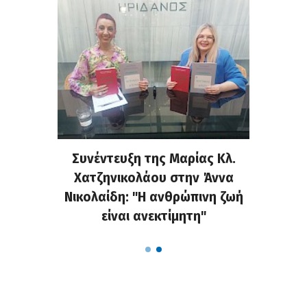
τελάκη
Συνέντευξη της Μαρίας Κλ.
«Κράζ
μου για
Χατζηνικολάου στην Άννα
στο Fa
ις στη
Νικολαίδη: "Η ανθρώπινη ζωή
τις α
είναι ανεκτίμητη"