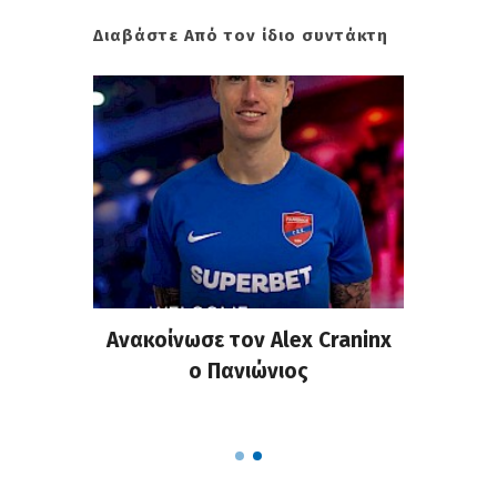
Διαβάστε Από τον ίδιο συντάκτη
σημη
Ανακοίνωσε τον Alex Craninx
Παν
στα
ο Πανιώνιος
απ
ΣΑΠΠ
Ρού