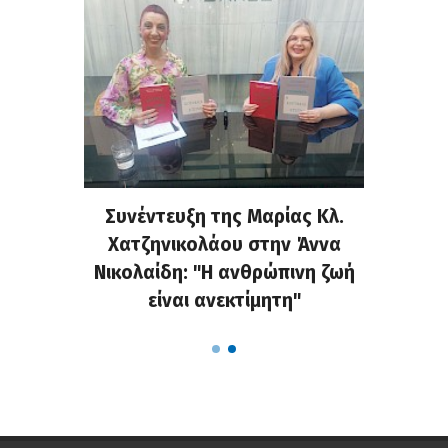
τελάκη
Συνέντευξη της Μαρίας Κλ.
«Κράζ
μου για
Χατζηνικολάου στην Άννα
στο Fa
ις στη
Νικολαίδη: "Η ανθρώπινη ζωή
τις α
είναι ανεκτίμητη"