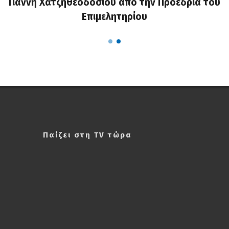
Ζηκόπουλος: Ζητάμε την άμεση παραίτησή του
Γιάννη Χατζηθεοδοσίου από την Προεδρία του
Επιμελητηρίου
Παίζει στη TV τώρα