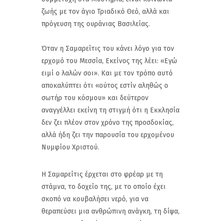
ζωής με τον άγιο Τριαδικό Θεό, αλλά και
πρόγευση της ουράνιας Βασιλείας.
Όταν η Σαμαρείτις του κάνει λόγο για τον
ερχομό του Μεσσία, Εκείνος της λέει: «Εγώ
ειμί ο λαλών σοι». Και με τον τρόπο αυτό
αποκαλύπτει ότι «ούτος εστίν αληθώς ο
σωτήρ του κόσμου» και δεύτερον
αναγγέλλει εκείνη τη στιγμή ότι η Εκκλησία
δεν ζει πλέον στον χρόνο της προσδοκίας,
αλλά ήδη ζει την παρουσία του ερχομένου
Νυμφίου Χριστού.
Η Σαμαρείτις έρχεται στο φρέαρ με τη
στάμνα, το δοχείο της, με το οποίο έχει
σκοπό να κουβαλήσει νερό, για να
θεραπεύσει μια ανθρώπινη ανάγκη, τη δίψα,