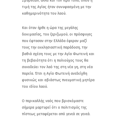
Σμυρνέων, αλλά και τον ιερό τόπο, όπου η
τιμή της Αγίας ήταν συνυφασμένη με την
καθημερινότητα του λαού.
Και όταν ήρθε η ώρα της μεγάλης
δοκιμασίας, του ξεριζωμού, οι πρόσφυγες
που έφτασαν στην Ελλάδα έφεραν μαζί
τους την εκκλησιαστική παράδοση, την
βαθιά σχέση τους με την Αγία Φωτεινή και
τη βεβαιότητα ότι η πολιούχος τους θα
συνοδεύει τον λαό της στη νέα γη, στη νέα
πορεία. Έτσι η Αγία Φωτεινή ανεδείχθη
φυσικώς και αβιάστως πνευματική μητέρα
του ιδίου λαού.
Ο περικαλλής ναός που βρισκόμαστε
σήμερα μαρτυρεί ότι ο πολιτισμός της
πίστεως μεταφέρεται από γενεά σε γενεά.