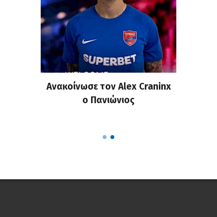
σημη
Ανακοίνωσε τον Alex Craninx
Παν
στα
ο Πανιώνιος
απ
ΣΑΠΠ
Ρού