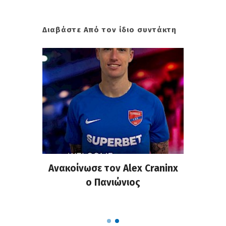
Διαβάστε Από τον ίδιο συντάκτη
σημη
Ανακοίνωσε τον Alex Craninx
Παν
στα
ο Πανιώνιος
απ
ΣΑΠΠ
Ρού