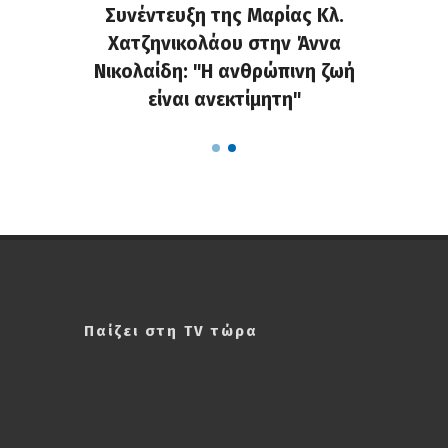
τελάκη
Συνέντευξη της Μαρίας Κλ.
«Κράζ
μου για
Χατζηνικολάου στην Άννα
στο Fa
ις στη
Νικολαίδη: "Η ανθρώπινη ζωή
τις α
είναι ανεκτίμητη"
Παίζει στη TV τώρα