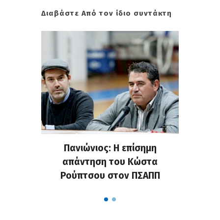
Διαβάστε Από τον ίδιο συντάκτη
Craninx
Πανιώνιος: Η επίσημη
Ανακοί
απάντηση του Κώστα
Ρούπτσου στον ΠΣΑΠΠ