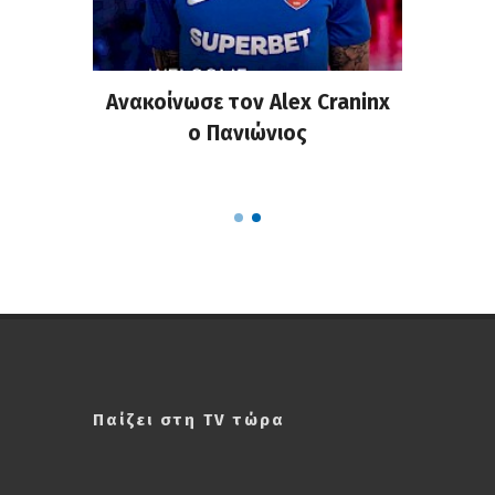
σημη
Ανακοίνωσε τον Alex Craninx
Παν
στα
ο Πανιώνιος
απ
ΣΑΠΠ
Ρού
Παίζει στη TV τώρα