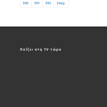
590
591
593
Επομ.
Παίζει στη TV τώρα