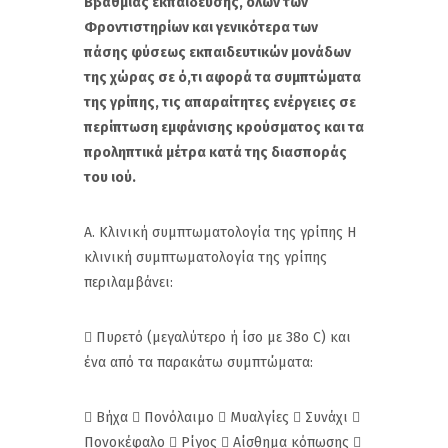
Β΄βάθμιας εκπαίδευσης, όλων των
Φροντιστηρίων και γενικότερα των
πάσης φύσεως εκπαιδευτικών μονάδων
της χώρας σε ό,τι αφορά τα συμπτώματα
της γρίπης, τις απαραίτητες ενέργειες σε
περίπτωση εμφάνισης κρούσματος και τα
προληπτικά μέτρα κατά της διασποράς
του ιού.
Α. Κλινική συμπτωματολογία της γρίπης Η
κλινική συμπτωματολογία της γρίπης
περιλαμβάνει:
 Πυρετό (μεγαλύτερο ή ίσο με 38ο C) και
ένα από τα παρακάτω συμπτώματα:
 Βήχα  Πονόλαιμο  Μυαλγίες  Συνάχι 
Πονοκέφαλο  Ρίγος  Αίσθημα κόπωσης 