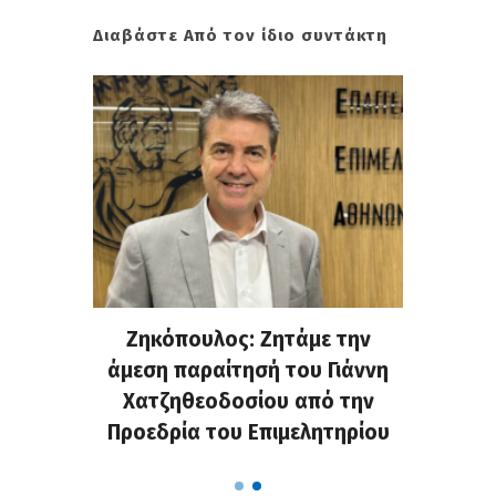
Διαβάστε Από τον ίδιο συντάκτη
. Στην
Ζηκόπουλος: Ζητάμε την
(Gall
ς που
άμεση παραίτησή του Γιάννη
60ή 
τες που
Χατζηθεοδοσίου από την
υπάρχο
α...
Προεδρία του Επιμελητηρίου
χαλ