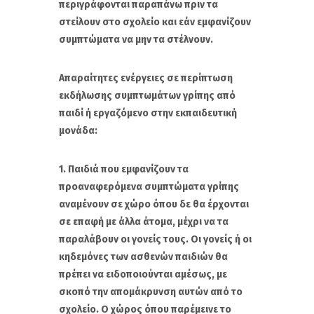
περιγράφονται παραπάνω πριν τα
στείλουν στο σχολείο και εάν εμφανίζουν
συμπτώματα να μην τα στέλνουν.
Απαραίτητες ενέργειες σε περίπτωση
εκδήλωσης συμπτωμάτων γρίπης από
παιδί ή εργαζόμενο στην εκπαιδευτική
μονάδα:
1. Παιδιά που εμφανίζουν τα
προαναφερόμενα συμπτώματα γρίπης
αναμένουν σε χώρο όπου δε θα έρχονται
σε επαφή με άλλα άτομα, μέχρι να τα
παραλάβουν οι γονείς τους. Οι γονείς ή οι
κηδεμόνες των ασθενών παιδιών θα
πρέπει να ειδοποιούνται αμέσως, με
σκοπό την απομάκρυνση αυτών από το
σχολείο. Ο χώρος όπου παρέμεινε το