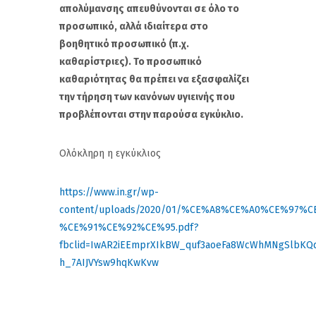
απολύμανσης απευθύνονται σε όλο το
προσωπικό, αλλά ιδιαίτερα στο
βοηθητικό προσωπικό (π.χ.
καθαρίστριες). Το προσωπικό
καθαριότητας θα πρέπει να εξασφαλίζει
την τήρηση των κανόνων υγιεινής που
προβλέπονται στην παρούσα εγκύκλιο.
Ολόκληρη η εγκύκλιος
https://www.in.gr/wp-
content/uploads/2020/01/%CE%A8%CE%A0%CE%97%
%CE%91%CE%92%CE%95.pdf?
fbclid=IwAR2iEEmprXIkBW_quf3aoeFa8WcWhMNgSlbKQ
h_7AIJVYsw9hqKwKvw