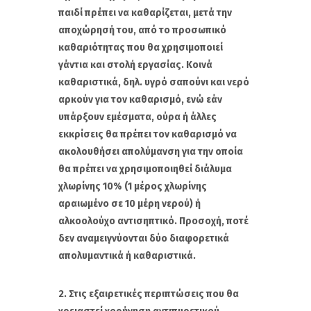
παιδί πρέπει να καθαρίζεται, μετά την
αποχώρησή του, από το προσωπικό
καθαριότητας που θα χρησιμοποιεί
γάντια και στολή εργασίας. Κοινά
καθαριστικά, δηλ. υγρό σαπούνι και νερό
αρκούν για τον καθαρισμό, ενώ εάν
υπάρξουν εμέσματα, ούρα ή άλλες
εκκρίσεις θα πρέπει τον καθαρισμό να
ακολουθήσει απολύμανση για την οποία
θα πρέπει να χρησιμοποιηθεί διάλυμα
χλωρίνης 10% (1 μέρος χλωρίνης
αραιωμένο σε 10 μέρη νερού) ή
αλκοολούχο αντισηπτικό. Προσοχή, ποτέ
δεν αναμειγνύονται δύο διαφορετικά
απολυμαντικά ή καθαριστικά.
2. Στις εξαιρετικές περιπτώσεις που θα