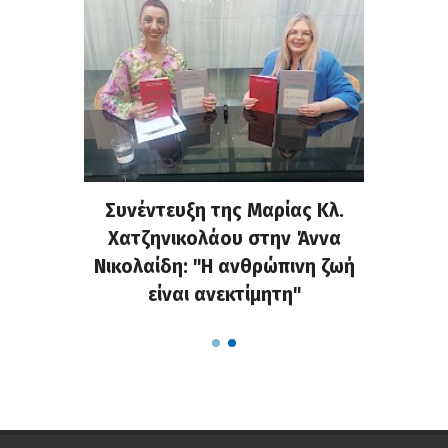
τελάκη
Συνέντευξη της Μαρίας Κλ.
«Κράζ
μου για
Χατζηνικολάου στην Άννα
στο Fa
ις στη
Νικολαίδη: "Η ανθρώπινη ζωή
τις α
είναι ανεκτίμητη"