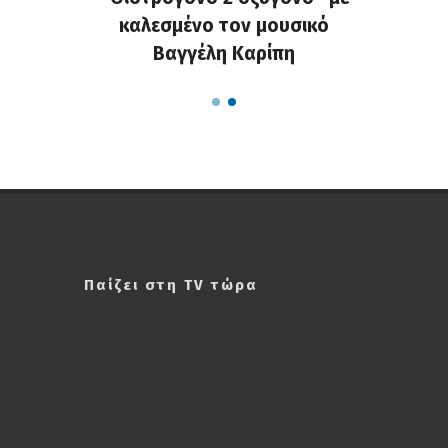
ά stand
καλεσμένο τον μουσικό
ΔΕΠΥρα
ΔΕΠΥ
Βαγγέλη Καρίπη
up 
Παίζει στη TV τώρα