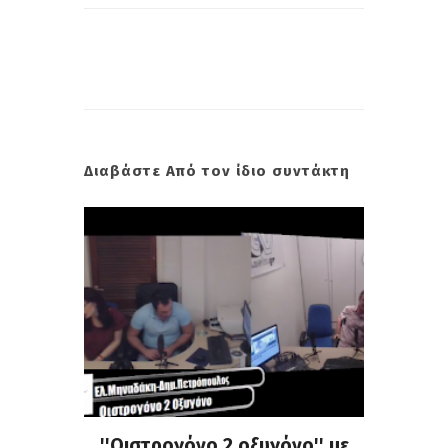
Διαβάστε Από τον ίδιο συντάκτη
 και
''Οιστρογόνο 2 οξυγόνο'' με
«Πα