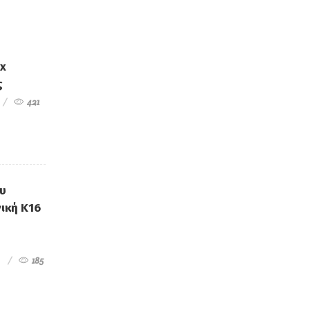
ex
ς
421
ου
ική Κ16
185