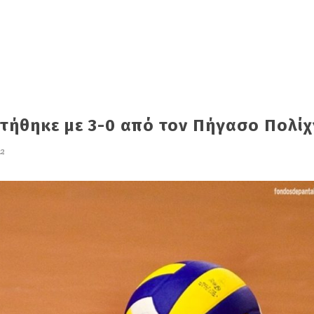
ττήθηκε με 3-0 από τον Πήγασο Πολίχ
2