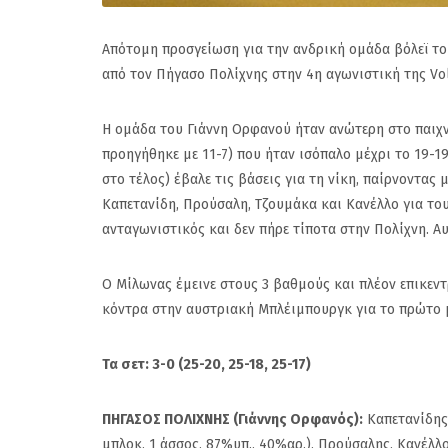
Απότομη προσγείωση για την ανδρική ομάδα βόλεϊ του
από τον Πήγασο Πολίχνης στην 4η αγωνιστική της Vol
Η ομάδα του Γιάννη Ορφανού ήταν ανώτερη στο παιχν
προηγήθηκε με 11-7) που ήταν ισόπαλο μέχρι το 19-1
στο τέλος) έβαλε τις βάσεις για τη νίκη, παίρνοντας
Καπετανίδη, Προύσαλη, Τζουμάκα και Κανέλλο για το
ανταγωνιστικός και δεν πήρε τίποτα στην Πολίχνη. 
Ο Μίλωνας έμεινε στους 3 βαθμούς και πλέον επικεντ
κόντρα στην αυστριακή Μπλέιμπουργκ για το πρώτο μ
Τα σετ: 3-0 (25-20, 25-18, 25-17)
Πανιώνιος: Η επίση
ΠΗΓΑΣΟΣ ΠΟΛΙΧΝΗΣ (Γιάννης Ορφανός):
Καπετανίδης 
απάντηση του Κώσ
μπλοκ, 1 άσσος, 87%υπ., 40%αρ.), Προύσαλης, Κανέλλος 