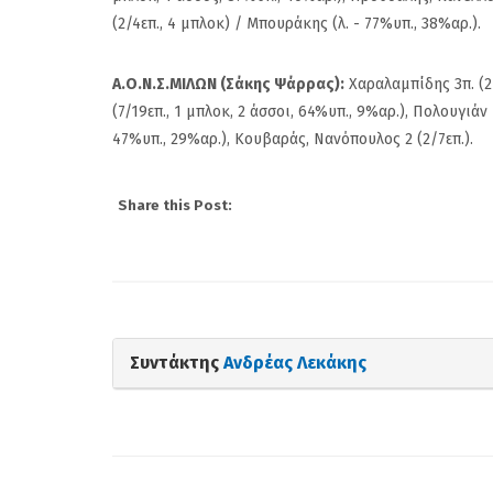
Ρούπτσου στον ΠΣ
(2/4επ., 4 μπλοκ) / Μπουράκης (λ. - 77%υπ., 38%αρ.).
Α.Ο.Ν.Σ.ΜΙΛΩΝ (Σάκης Ψάρρας):
Χαραλαμπίδης 3π. (2/
(7/19επ., 1 μπλοκ, 2 άσσοι, 64%υπ., 9%αρ.), Πολουγιάν 1
47%υπ., 29%αρ.), Κουβαράς, Νανόπουλος 2 (2/7επ.).
Share this Post:
Συντάκτης
Ανδρέας Λεκάκης