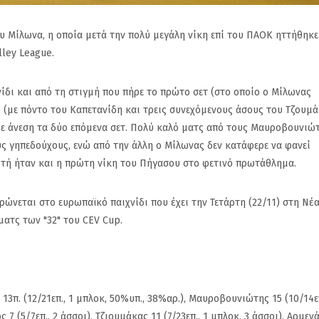
 Μίλωνα, η οποία μετά την πολύ μεγάλη νίκη επί του ΠΑΟΚ ηττήθηκε
ley League.
ίδι και από τη στιγμή που πήρε το πρώτο σετ (στο οποίο ο Μίλωνας
9 (με πόντο του Καπετανίδη και τρεις συνεχόμενους άσους του Τζουμ
 με άνεση τα δύο επόμενα σετ. Πολύ καλό ματς από τους Μαυροβουνιώτ
υς γηπεδούχους, ενώ από την άλλη ο Μίλωνας δεν κατάφερε να φανεί
Αυτή ήταν και η πρώτη νίκη του Πήγασου στο φετινό πρωτάθλημα.
ρώνεται στο ευρωπαϊκό παιχνίδι που έχει την Τετάρτη (22/11) στη Νέ
ατς των "32" του CEV Cup.
μη
Ανακοίνωσε τον Alex
Πανιώνιος: Η
13π. (12/21επ., 1 μπλοκ, 50%υπ., 38%αρ.), Μαυροβουνιώτης 15 (10/14επ
τα
Craninx ο Πανιώνιος
απάντηση το
7 (5/7επ., 2 άσσοι), Τζιουμάκας 11 (7/23επ., 1 μπλοκ, 3 άσσοι), Αρμεν