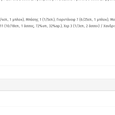
ΑΠΠ
Ρούπτσου στ
4επ., 1 μπλοκ), Μπάσης 1 (1/5επ.), Γιορντάνοφ 7 (6/25επ., 1 μπλοκ), Μ
1 (10/18επ., 1 άσσος, 72%υπ., 32%αρ.), Χερ 3 (1/3επ., 2 άσσοι) / Χανδριν