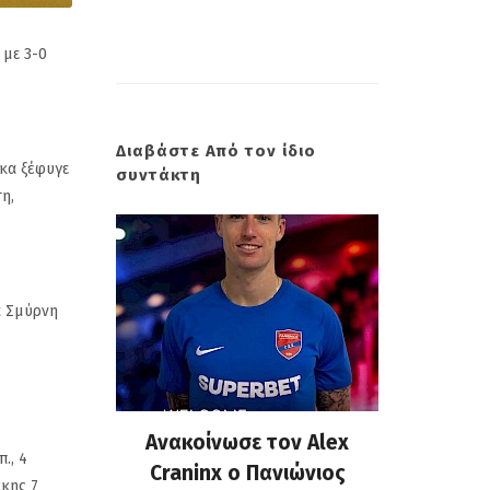
 με 3-0
Διαβάστε Από τον ίδιο
άκα ξέφυγε
συντάκτη
η,
α Σμύρνη
 επίσημη
Ανακοίνωσε τον Alex
Πανιώνι
., 4
υ Κώστα
Craninx ο Πανιώνιος
απάντη
άκης 7