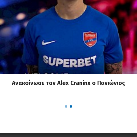
ninx ο Πανιώνιος
Πανιώνιος: Η επίσημη α
Ρούπτσου στο