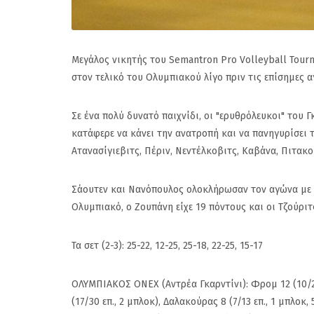
Μεγάλος νικητής του Semantron Pro Volleyball Tour
στον τελικό του Ολυμπιακού λίγο πριν τις επίσημες 
Σε ένα πολύ δυνατό παιχνίδι, οι "ερυθρόλευκοι" του
κατάφερε να κάνει την ανατροπή και να πανηγυρίσει 
Ατανασίγιεβιτς, Πέριν, Νεντέλκοβιτς, Καβάνα, Πιτακο
Σάουτεν και Νανόπουλος ολοκλήρωσαν τον αγώνα με 1
Ολυμπιακό, ο Ζουπάνη είχε 19 πόντους και οι Τζούριτ
Τα σετ (2-3): 25-22, 12-25, 25-18, 22-25, 15-17
Πανιώνιος: Η επίση
ΟΛΥΜΠΙΑΚΟΣ ΟΝΕΧ (Αντρέα Γκαρντίνι): Φρομ 12 (10/27 ε
απάντηση του Κώσ
(17/30 επ., 2 μπλοκ), Δαλακούρας 8 (7/13 επ., 1 μπλοκ,