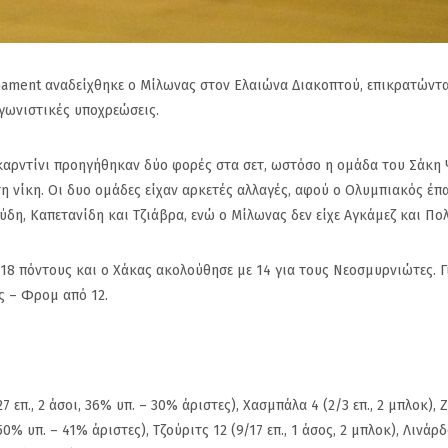
nament αναδείχθηκε ο Μίλωνας στον Ελαιώνα Διακοπτού, επικρατώντα
αγωνιστικές υποχρεώσεις.
 Γκαρντίνι προηγήθηκαν δύο φορές στα σετ, ωστόσο η ομάδα του Σάκη
τη νίκη. Οι δυο ομάδες είχαν αρκετές αλλαγές, αφού ο Ολυμπιακός έπα
ύδη, Καπετανίδη και Τζιάβρα, ενώ ο Μίλωνας δεν είχε Αγκάμεζ και Πο
8 πόντους και ο Χάκας ακολούθησε με 14 για τους Νεοσμυρνιώτες. Γ
ς – Φρομ από 12.
μη
Ανακοίνωσε τον Alex
Πανιώνιος: Η
π., 2 άσοι, 36% υπ. – 30% άριστες), Χασμπάλα 4 (2/3 επ., 2 μπλοκ), 
τα
Craninx ο Πανιώνιος
απάντηση το
 50% υπ. – 41% άριστες), Τζούριτς 12 (9/17 επ., 1 άσος, 2 μπλοκ), Λινάρ