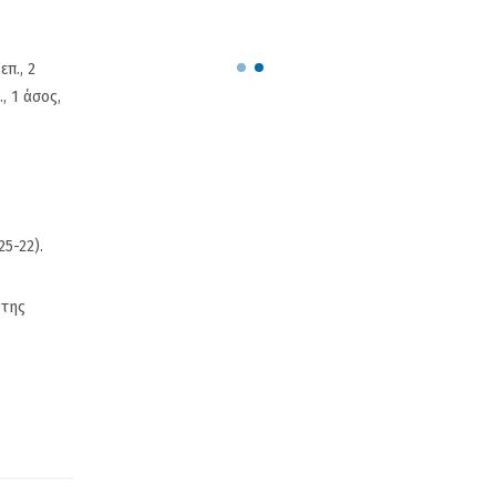
ον ΠΣΑΠΠ
Ρούπτσ
π., 2
, 1 άσος,
5-22).
 της