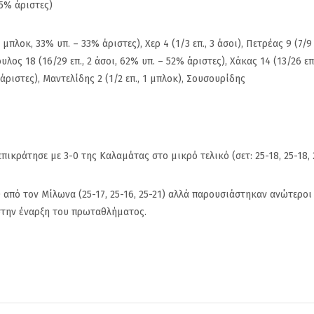
45% άριστες)
ΑΠΠ
Ρούπτσου στ
λοκ, 33% υπ. – 33% άριστες), Χερ 4 (1/3 επ., 3 άσοι), Πετρέας 9 (7/9 ε
υλος 18 (16/29 επ., 2 άσοι, 62% υπ. – 52% άριστες), Χάκας 14 (13/26 επ.
άριστες), Μαντελίδης 2 (1/2 επ., 1 μπλοκ), Σουσουρίδης
ικράτησε με 3-0 της Καλαμάτας στο μικρό τελικό (σετ: 25-18, 25-18, 2
0 από τον Μίλωνα (25-17, 25-16, 25-21) αλλά παρουσιάστηκαν ανώτεροι
 στην έναρξη του πρωταθλήματος.