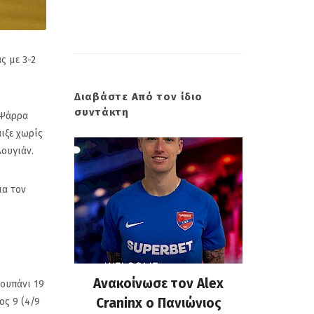
ς με 3-2
Διαβάστε Από τον ίδιο
συντάκτη
 Ψάρρα
ιξε χωρίς
λουγιάν.
ια τον
 επίσημη
Ανακοίνωσε τον Alex
Πανιώνι
Ζουπάνι 19
υ Κώστα
Craninx ο Πανιώνιος
απάντη
δος 9 (4/9