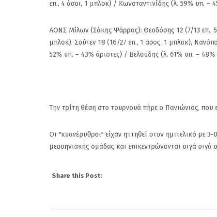
επ., 4 άσοι, 1 μπλοκ) / Κωνσταντινίδης (λ. 59% υπ. – 
Ρούπτσου στον ΠΣ
ΑΟΝΣ Μίλων (Σάκης Ψάρρας): Θεοδόσης 12 (7/13 επ., 5 μπ
μπλοκ), Σούτεν 18 (16/27 επ., 1 άσος, 1 μπλοκ), Νανόπο
52% υπ. – 43% άριστες) / Βελούδης (λ. 61% υπ. – 48% 
Την τρίτη θέση στο τουρνουά πήρε ο Πανιώνιος, που επ
Οι "κυανέρυθροι" είχαν ηττηθεί στον ημιτελικό με 3-
μεσσηνιακής ομάδας και επικεντρώνονται σιγά σιγά
Share this Post: