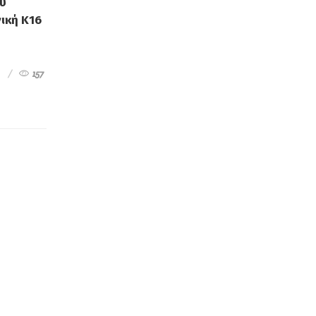
ου
ική Κ16
157