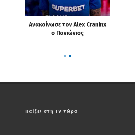
σημη
Ανακοίνωσε τον Alex Craninx
Παν
στα
ο Πανιώνιος
απ
ΣΑΠΠ
Ρού
Παίζει στη TV τώρα