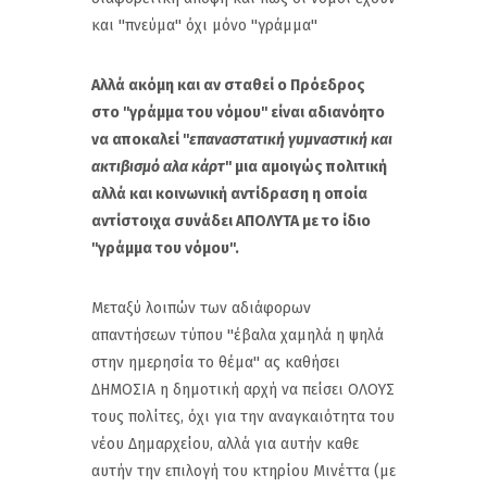
και ''πνεύμα'' όχι μόνο ''γράμμα''
Αλλά ακόμη και αν σταθεί ο Πρόεδρος
στο ''γράμμα του νόμου'' είναι αδιανόητο
να αποκαλεί ''
επαναστατική γυμναστική και
ακτιβισμό αλα κάρτ
'' μια αμοιγώς πολιτική
αλλά και κοινωνική αντίδραση η οποία
αντίστοιχα συνάδει ΑΠΟΛΥΤΑ με το ίδιο
''γράμμα του νόμου''.
Μεταξύ λοιπών των αδιάφορων
απαντήσεων τύπου ''έβαλα χαμηλά η ψηλά
στην ημερησία το θέμα'' ας καθήσει
ΔΗΜΟΣΙΑ η δημοτική αρχή να πείσει ΟΛΟΥΣ
τους πολίτες, όχι για την αναγκαιότητα του
νέου Δημαρχείου, αλλά για αυτήν καθε
αυτήν την επιλογή του κτηρίου Μινέττα (με