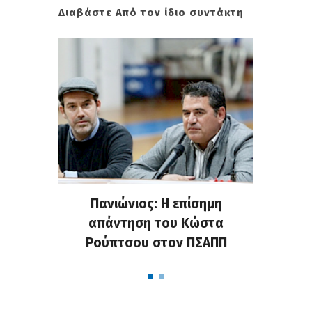
Διαβάστε Από τον ίδιο συντάκτη
Craninx
Πανιώνιος: Η επίσημη
Ανακοί
απάντηση του Κώστα
Ρούπτσου στον ΠΣΑΠΠ