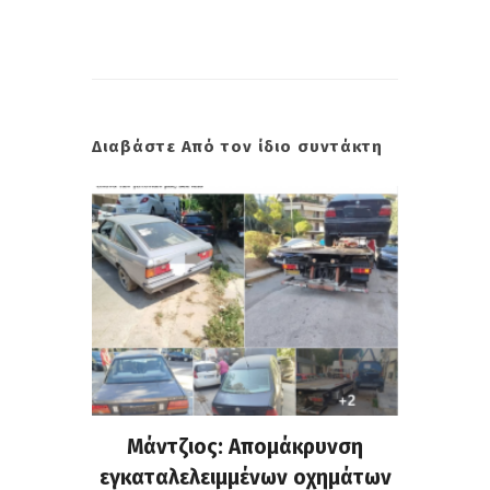
Διαβάστε Από τον ίδιο συντάκτη
ρνης: Η
Μάντζιος: Απομάκρυνση
Νέο κλ
 και οι
εγκαταλελειμμένων οχημάτων
«οδύσσ