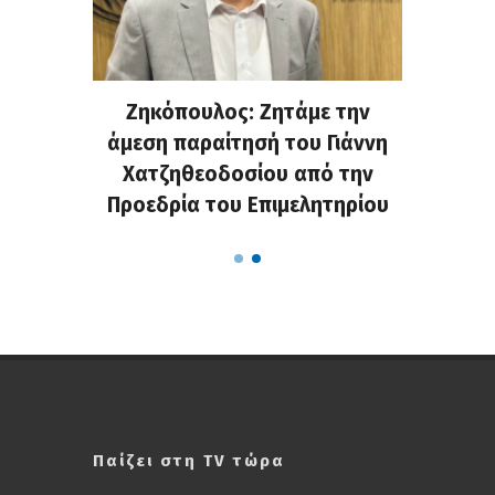
. Στην
Ζηκόπουλος: Ζητάμε την
(Gall
ς που
άμεση παραίτησή του Γιάννη
60ή 
τες που
Χατζηθεοδοσίου από την
υπάρχο
α...
Προεδρία του Επιμελητηρίου
χαλ
Παίζει στη TV τώρα