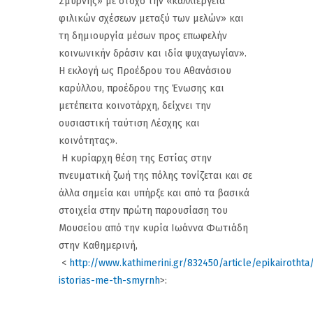
Σμύρνης» με στόχο την «καλλιέργεια
φιλικών σχέσεων μεταξύ των μελών» και
τη δημιουργία μέσων προς επωφελήν
κοινωνικήν δράσιν και ιδία ψυχαγωγίαν».
Η εκλογή ως Προέδρου του Αθανάσιου
καρύλλου, προέδρου της Ένωσης και
μετέπειτα κοινοτάρχη, δείχνει την
ουσιαστική ταύτιση Λέσχης και
κοινότητας».
Η κυρίαρχη θέση της Εστίας στην
πνευματική ζωή της πόλης τονίζεται και σε
άλλα σημεία και υπήρξε και από τα βασικά
στοιχεία στην πρώτη παρουσίαση του
Μουσείου από την κυρία Ιωάννα Φωτιάδη
στην Καθημερινή,
<
http://www.kathimerini.gr/832450/article/epikairothta
istorias-me-th-smyrnh
>: