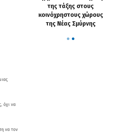
σης
της τάξης στους
πα
κοινόχρηστους χώρους
.
της Νέας Σμύρνης
μιας
, όχι να
ση να τον