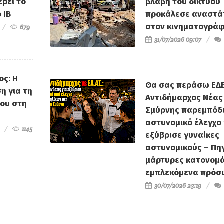
ρει το
βλάβη του δικτύου
 IB
προκάλεσε αναστ
στον κινηματογρά
679
31/07/2026 09:07
ος: Η
Θα σας περάσω ΕΔΕ
η για τη
Αντιδήμαρχος Νέας
του στη
Σμύρνης παρεμπόδ
αστυνομικό έλεγχο 
1145
εξύβρισε γυναίκες
αστυνομικούς – Πηγ
μάρτυρες κατονομά
εμπλεκόμενα πρό
30/07/2026 23:19