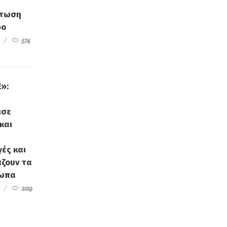
άτωση
φο
574
»:
ισε
και
ές και
ζουν τα
σωπα
2119