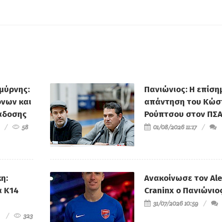
μύρνης:
Πανιώνιος: Η επίση
όνων και
απάντηση του Κώσ
άδοσης
Ρούπτσου στον ΠΣ
58
01/08/2026 11:17
η:
Ανακοίνωσε τον Al
α Κ14
Craninx ο Πανιώνιο
31/07/2026 10:59
323