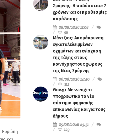
Σμύρνης: Η «οδύσσεια» 7
χρόνων και οι προθεσμίες
παράδοσης
08/08/2026 11:08
58
Μάντζιος: Απομάκρυνση
εγκαταλελειμμένων
οχημάτων και ενίσχυση
της τάξης στους
κοινόχρηστους χώρους
της Νέας Σμύρνης
06/08/2026 14:40
312
Gov.gr Messenger:
Υποχρεωτικό το νέο
σύστημα ψηφιακής
επικοινωνίας και για τους
Δήμους
05/08/2026 23:51
123
ην Ευρώπη
της και