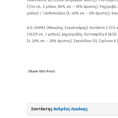
ΠΑΝΙΩΝΙΟΣ BETSSON (Ντράγκαν Νέσιτς): Ριστίσεβιτς 1
Πανιώνιος: Η επίση
(7/24 επ., 3 μπλοκ, 80% υπ. – 35% άριστες), Ραχίμοβα 23
απάντηση του Κώσ
μπλοκ) / Ξανθοπούλου (λ, 40% υπ. – 0% άριστες), Κακο
Ρούπτσου στον ΠΣ
Α.Ο. ΘΗΡΑΣ (Μανώλης Σκουλικάρης): Αντσάντε 2 (2/4 επ
(10/29 επ., 1 μπλοκ), Δημητριάδη, Γενιτσαρίδη 8 (8/25 
(λ, 20% υπ. – 20% άριστες), Σαουλίδου (λ), Σιρίνινα 
Share this Post:
Συντάκτης
Ανδρέας Λεκάκης