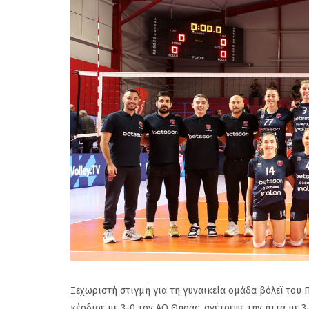
Ξεχωριστή στιγμή για τη γυναικεία ομάδα βόλεϊ του 
κέρδισε με 3-0 τον ΑΟ Θήρας, ανέτρεψε την ήττα με 3