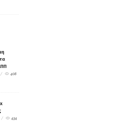
μη
τα
ΑΠΠ
408
ex
ς
434