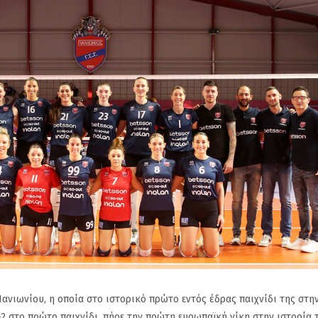
Πανιωνίου, η οποία στο ιστορικό πρώτο εντός έδρας παιχνίδι της στ
-2 στο πρώτο παιχνίδι, πήρε την πρώτη ευρωπαϊκή νίκη στην ιστορία 