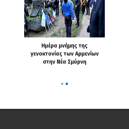
ο NStv:
Ημέρα μνήμης της
M.Μπακ
εις μια
γενοκτονίας των Αρμενίων
Πολιτι
 θετικά
στην Νέα Σμύρνη
πράξη 
λών
τη