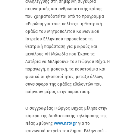
αλληλεγγύης στη σημερινή συγκυρία
οικονομικής και ανθρωπιστικής κρίσης
που χρηματοδοτείται από το πρόγραμμα
«Ευρώπη για τους πολίτες», η θεατρική
ομάδα του Μητροπολιτού Κοινωνικού
Ιατρείου Ελληνικού παρουσίασε τη
θεατρική παράσταση για μικρούς και
μεγάλους «Η Μελωδία που Έκανε τα
Αστέρια να Μιλήσουν» του Γιώργου Βήχα. Η
παραγωγή, η μουσική, τα κουστούμια και
φυσικά οι ηθοποιοί ήταν, μεταξύ άλλων,
συνεισφορά της ομάδας εθελοντών που
παίρνουν μέρος στην παράσταση.
Ο συγγραφέας Γιώργος Βήχας μίλησε στην
κάμερα της διαδικτυακής τηλεόρασης της
Νέας Σμύρνης
www.nstv.gr
για το
κοινωνικό ιατρείο του δήμου Ελληνικού –