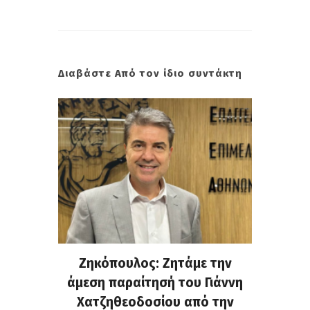
Διαβάστε Από τον ίδιο συντάκτη
. Στην
Ζηκόπουλος: Ζητάμε την
(Gall
ς που
άμεση παραίτησή του Γιάννη
60ή 
τες που
Χατζηθεοδοσίου από την
υπάρχο