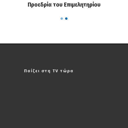
α...
Προεδρία του Επιμελητηρίου
χαλ
Παίζει στη TV τώρα