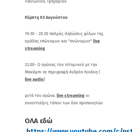
Πανιωνίου, Γρηγορίου
Πέμπτη 03 Αυγούστου
19.30 - 20.30 παλμός-δηλώσεις φίλων της
ομάδας επώνυμων και ''ανώνυμων''
live
streaming
22.00- O αγώνας του Ιστορικού με την
Μακάμπι σε περιγραφή Ανδρέα Λεκάκη (
live audio
)
μετά τον αγώνα,
live streaming
οι
συνεντεύξεις τύπου των δύο προπονητών
ΟΛΑ εδώ
https://www.youtube.com/c/ns