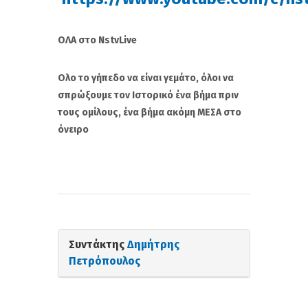
ΟΛΑ στο NstvLive
Oλο το γήπεδο να είναι γεμάτο, όλοι να
σπρώξουμε τον Ιστορικό ένα βήμα πριν
τους ομίλους, ένα βήμα ακόμη ΜΕΣΑ στο
όνειρο
Συντάκτης
Δημήτρης
Πετρόπουλος