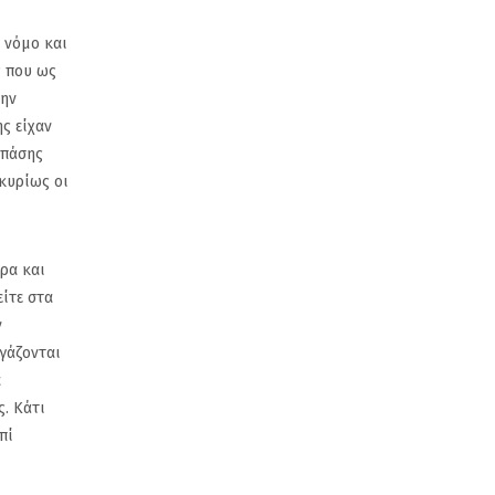
 νόμο και
ς που ως
την
ς είχαν
 πάσης
 κυρίως οι
ρα και
είτε στα
ν
ργάζονται
α
ς. Κάτι
πί