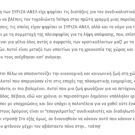
ν ΣΥΡΙΖΑ-ΑΝΕΛ είχε ψηφίσει τις διατάξεις για τον συνδικαλιστικό
ο να βλέπεις τον τυχοδιώκτη Τσίπρα στην πρώτη γραμμή μιας πορεία
εις, τις οποίες είχαν ψηφίσει οι ΣΥΡΙΖΑ-ΑΝΕΛ, αλλά και το νόμο για 
 με τη συμμετοχή της πλειοψηφίας για τη λήψη απόφασης, που, επίση
ναι για γέλια όλος αυτός ο συρφετός των κρατικοδίαιτων μαζί με τα
ν. Αυτοί είναι μεταξύ των υπαιτίων για τη χρεοκοπία της χώρας και
ου τους ανέχθηκαν κατ΄ ανάγκην.
ι θέλω να αποσυντονίζει την οικονομική και κοινωνική ζωή στη χώ
Αυτοί που απεργούσαν είτε στις εποχές της πλασματικής ευημερίιας, 
ι πάντα, οι πιο βολεμένοι. Αυτοί που μια ζωή φωνάζουν για να πετύχου
δας. Βέβαια, εδώ και χρόνια, οι περισσότεροι δημόσιοι υπάλληλοι ε
οι με υποχρεώσεις και δεν υπάχει η πολυτέλεια για να χαθεί ούτε έν
στους δρόμους είναι οι "επαγγελματίες" συνδικαλιστές και διαδηλωτέ
αι ντροπή! Στο εξής όμως, αν διανοηθούν να κάνουν αυτό που κάνουν ε
που φτάνουν μέχρι τον αβάστακτο πόνο στην... τσέπη!