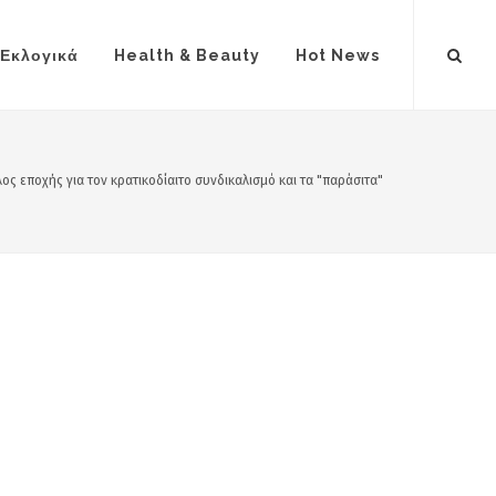
Εκλογικά
Health & Beauty
Hot News
λος εποχής για τον κρατικοδίαιτο συνδικαλισμό και τα "παράσιτα"