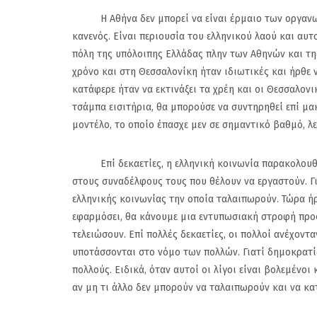
Η Αθήνα δεν μπορεί να είναι έρμαιο των οργανωμέ
κανενός. Είναι περιουσία του ελληνικού λαού και αυτο
πόλη της υπόλοιπης Ελλάδας πλην των Αθηνών και τη
χρόνο και στη Θεσσαλονίκη ήταν ιδιωτικές και ήρθε να
κατάφερε ήταν να εκτινάξει τα χρέη και οι Θεσσαλονι
τσάμπα εισιτήρια, θα μπορούσε να συντηρηθεί επί μ
μοντέλο, το οποίο έπασχε μεν σε σημαντικό βαθμό, λε
Επί δεκαετίες, η ελληνική κοινωνία παρακολουθεί
στους συναδέλφους τους που θέλουν να εργαστούν. Για
ελληνικής κοινωνίας την οποία ταλαιπωρούν. Τώρα ήρ
εφαρμόσει, θα κάνουμε μια εντυπωσιακή στροφή προς
τελειώσουν. Επί πολλές δεκαετίες, οι πολλοί ανέχοντ
υποτάσσονται στο νόμο των πολλών. Γιατί δημοκρατία
πολλούς. Ειδικά, όταν αυτοί οι λίγοι είναι βολεμένο
αν μη τι άλλο δεν μπορούν να ταλαιπωρούν και να κ