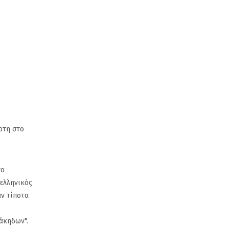
ρτη στο
το
 ελληνικός
αν τίποτα
τάκηδων".