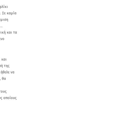
φλίκι
. Σε καμία
άμιση
..
ική και τα
ενο
 και
πή της
 ήθελε να
, θα
τους
υς οποίους