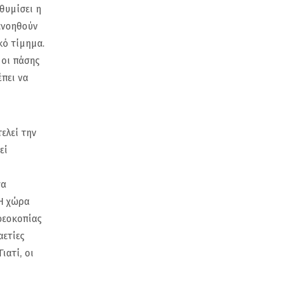
θυμίσει η
ιανοηθούν
κό τίμημα.
 οι πάσης
έπει να
ελεί την
εί
να
 Η χώρα
ρεοκοπίας
αετίες
ιατί, οι