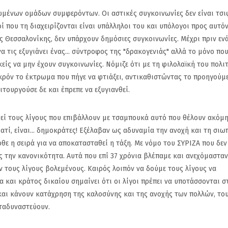
νων ομάδων συμφερόντων. Οι αστικές συγκοινωνίες δεν είναι τσι
ί που τη διαχειρίζονται είναι υπάλληλοι του και υπόλογοι προς αυτόν
ς Θεσσαλονίκης, δεν υπάρχουν δημόσιες συγκοινωνίες. Μέχρι πριν εν
 τις εξυγιάνει ένας... σύντροφος της "δρακογενιάς" αλλά το μόνο που.
κείς να μην έχουν συγκοινωνίες. Νόμιζε ότι με τη φιλολαϊκή του πολιτ
ακρόν το έκτρωμα που πήγε να φτιάξει, αντικαθιστώντας το προηγούμ
ιτουργούσε δε και έπρεπε να εξυγιανθεί.
 τους λίγους που επιβάλλουν με τσαμπουκά αυτό που θέλουν ακόμη
τί, είναι... δημοκράτες! Εξέλαβαν ως αδυναμία την ανοχή και τη σιω
θε η σειρά για να αποκατασταθεί η τάξη. Με νόμο του ΣΥΡΙΖΑ που δεν
 την κανονικότητα. Αυτά που επί 37 χρόνια βλέπαμε και ανεχόμασταν
αν τους λίγους βολεμένους. Καιρός λοιπόν να δούμε τους λίγους να
 και κράτος δικαίου σημαίνει ότι οι λίγοι πρέπει να υποτάσσονται σ
ι και κάνουν κατάχρηση της καλοσύνης και της ανοχής των πολλών, το
αταδυναστεύουν.