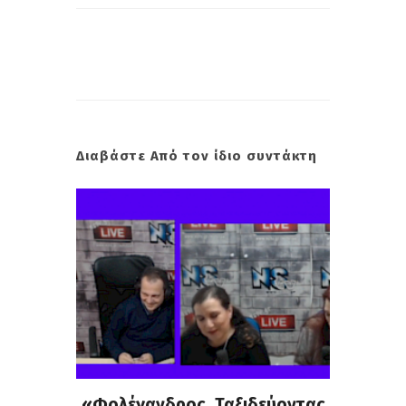
Διαβάστε Από τον ίδιο συντάκτη
Κόσμο "
«Φολέγανδρος, Ταξιδεύοντας
" Ταξι