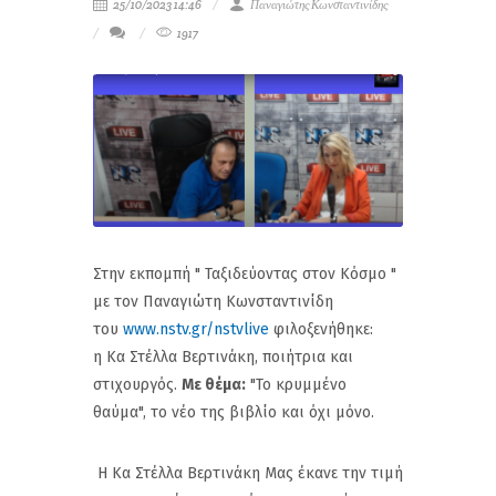
25/10/2023 14:46
Παναγιώτης Κωνσταντινίδης
1917
Στην εκπομπή " Ταξιδεύοντας στον Κόσμο "
με τον Παναγιώτη Κωνσταντινίδη
του
www.nstv.gr/nstvlive
φιλοξενήθηκε:
η Κα Στέλλα Βερτινάκη, ποιήτρια και
στιχουργός.
Με θέμα:
"Το κρυμμένο
θαύμα", το νέο της βιβλίο και όχι μόνο.
Η Κα Στέλλα Βερτινάκη Μας έκανε την τιμή