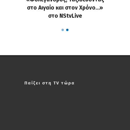
νη, μια
στο Αιγαίο και στον Χρόνο…»
με θέμ
ύπρος».
στο NStvLive
Ενωμέν
Παίζει στη TV τώρα