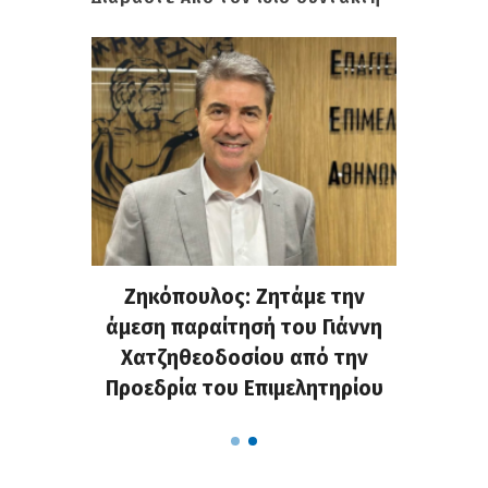
. Στην
Ζηκόπουλος: Ζητάμε την
(Gall
ς που
άμεση παραίτησή του Γιάννη
60ή 
τες που
Χατζηθεοδοσίου από την
υπάρχο
α...
Προεδρία του Επιμελητηρίου
χαλ