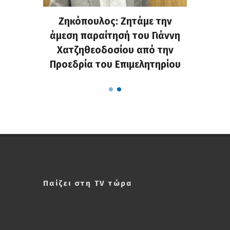
. Στην
Ζηκόπουλος: Ζητάμε την
(Gall
ς που
άμεση παραίτησή του Γιάννη
60ή 
τες που
Χατζηθεοδοσίου από την
υπάρχο
α...
Προεδρία του Επιμελητηρίου
χαλ
Παίζει στη TV τώρα