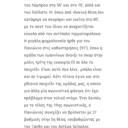
του Λάμπρου στο 56’ και στο 70’, αλλά και
του Γεσίλστο 74’ όπου από ιδανική θέση δεν
κατάφερε να σκοράρει και εκείνη στο 85’,
με το σουτ του ίδιου να αναχαιτίζεται
εύκολα από τον αντίπαλο τερματοφύλακα.
Η μεγάλη ψυχρολουσία ήρθε για τον
Πανιώνιο στις καθυστερήσεις (91’), όπου η
ομάδα των Ιωαννίνων άνοιξε το σκορ στην
μόλις τρίτη της ευκαιρία (!) σε όλο το
παιχνίδι. Είναι αυτό που λένε.. μπάλα είναι
και σε τιμωρεί. Κάτι τέτοιο έγινε και στο
χθεσινό παιχνίδι της ομάδας μας, η οποία
για άλλη μία αγωνιστική φάνηκε ότι έχει
πρόβλημα στον τελικό στόχο. Έτσι λοιπόν,
με το τέλος της 19ης αγωνιστικής, ο
Πανιώνιος συνεχίζει να βρίσκεται με 27
βαθμούς στην 5η θέση, ισοβαθμώντας με
την Ξάνθη και τον Αστέρα Τρίπολης.