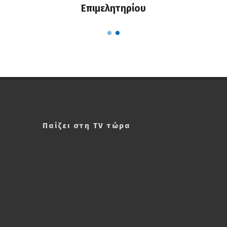
Ζηκόπουλος: Ζητάμε την άμεση παραίτησή του
Γιάννη Χατζηθεοδοσίου από την Προεδρία του
Επιμελητηρίου
Παίζει στη TV τώρα