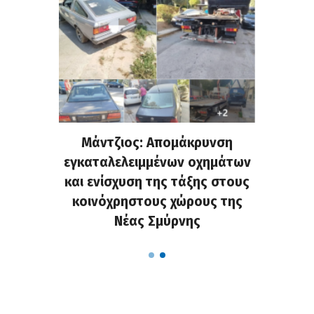
ρνης: Η
Μάντζιος: Απομάκρυνση
Νέο κλ
 και οι
εγκαταλελειμμένων οχημάτων
«οδύσσ
οσης
και ενίσχυση της τάξης στους
προ
κοινόχρηστους χώρους της
Νέας Σμύρνης