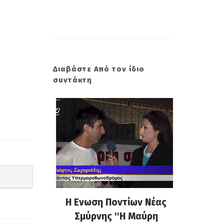
Διαβάστε Από τον ίδιο
συντάκτη
τάσεις
H Ενωση Ποντίων Νέας
Δωρεά
σακχάρου
Σμύρνης ''Η Μαύρη
καρδιάς