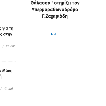
ε το
Θάλασσα'' στηρίζει τον
προ
 Σωματείο
Υπερμαραθωνοδρόμο
Φιλανθρ
α την Νέα
Γ.Ζαχαριάδη
''Όλοι μ
!!!
Σμ
 για τη
ς στην
608
υ Μάκη
ή
216