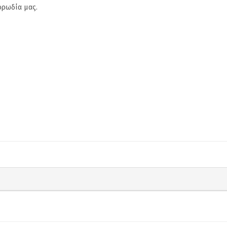
ορωδία μας.
H Ενωση Ποντίων Νέας
Δωρεάν εξε
Σμύρνης ''Η Μαύρη
καρδιάς και 