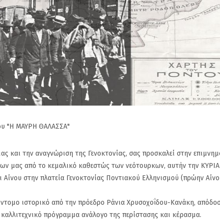
ου "Η ΜΑΥΡΗ ΘΑΛΑΣΣΑ"
μας και την αναγνώριση της Γενοκτονίας, σας προσκαλεί στην επιμνη
νων μας από το κεμαλικό καθεστώς των νεότουρκων, αυτήν την ΚΥΡΙ
αι Αίνου στην πλατεία Γενοκτονίας Ποντιακού Ελληνισμού (πρώην Αίνο
ύντομο ιστορικό από την πρόεδρο Ράνια Χρυσοχοΐδου-Κανάκη, απόδο
 καλλιτεχνικό πρόγραμμα ανάλογο της περίστασης και κέρασμα.