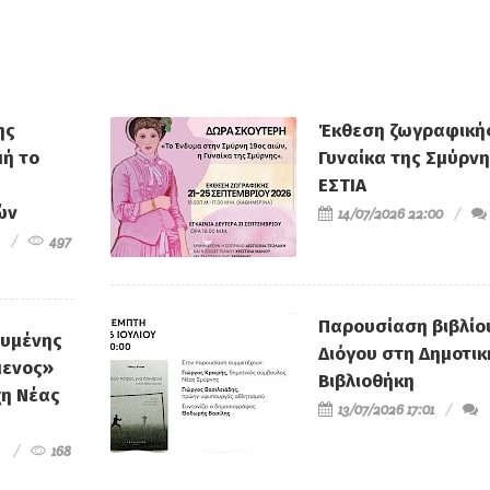
Θάλασσα'' στηρίζει τον
προσέφερ
Υπερμαραθωνοδρόμο
Φιλανθρωπικό
Γ.Ζαχαριάδη
''Όλοι μαζί γι
Σμύρνη'' 
ης
Έκθεση ζωγραφικής
ή το
Γυναίκα της Σμύρνη
ΕΣΤΙΑ
ών
14/07/2026 22:00
497
Παρουσίαση βιβλίο
ευμένης
Διόγου στη Δημοτικ
μενος»
Βιβλιοθήκη
χη Νέας
13/07/2026 17:01
168