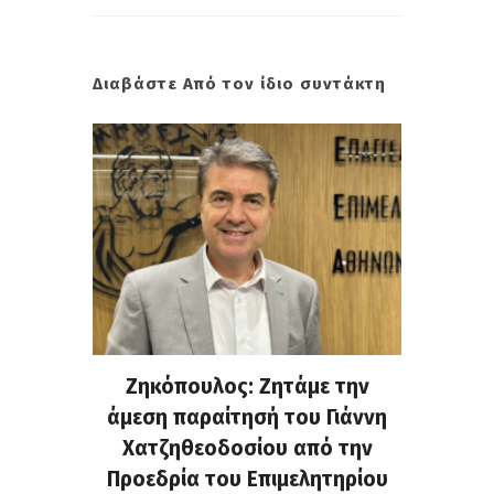
Διαβάστε Από τον ίδιο συντάκτη
. Στην
Ζηκόπουλος: Ζητάμε την
(Gall
ς που
άμεση παραίτησή του Γιάννη
60ή 
τες που
Χατζηθεοδοσίου από την
υπάρχο
α...
Προεδρία του Επιμελητηρίου
χαλ