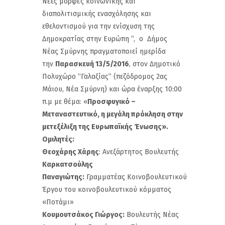
Νέες μορφές κοινωνικής και
διαπολιτισμικής ενασχόλησης και
εθελοντισμού για την ενίσχυση της
Δημοκρατίας στην Ευρώπη ”, ο Δήμος
Νέας Σμύρνης πραγματοποιεί ημερίδα
την
Παρασκευή 13/5/2016
, στον Δημοτικό
Πολυχώρο “Γαλαξίας” (πεζόδρομος 2ας
Μάιου, Νέα Σμύρνη) και ώρα έναρξης 10:00
π.μ με θέμα: «
Προσφυγικό –
Μεταναστευτικό, η μεγάλη πρόκληση στην
μετεξέλιξη της Ευρωπαϊκής Ένωσης».
Ομιλητές:
Θεοχάρης Χάρης
: Ανεξάρτητος Βουλευτής
Καρκατσούλης
Παναγιώτης:
Γραμματέας Κοινοβουλευτικού
Έργου του κοινοβουλευτικού κόμματος
«Ποτάμι»
Κουμουτσάκος Γιώργος:
Βουλευτής Νέας