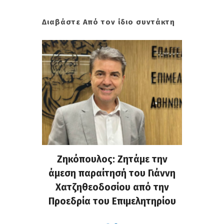
Διαβάστε Από τον ίδιο συντάκτη
. Στην
Ζηκόπουλος: Ζητάμε την
(Gall
ς που
άμεση παραίτησή του Γιάννη
60ή 
τες που
Χατζηθεοδοσίου από την
υπάρχο
α...
Προεδρία του Επιμελητηρίου
χαλ