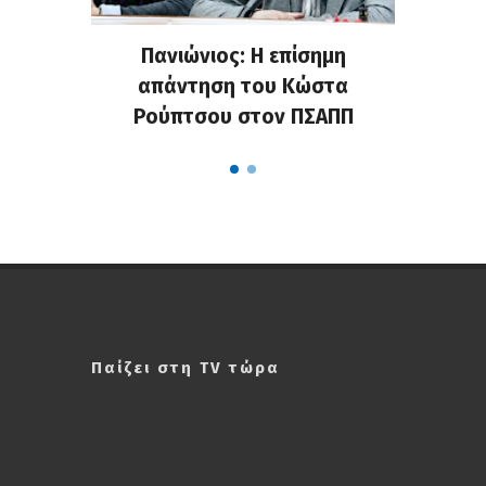
Craninx
Πανιώνιος: Η επίσημη
Ανακοί
απάντηση του Κώστα
Ρούπτσου στον ΠΣΑΠΠ
Παίζει στη TV τώρα