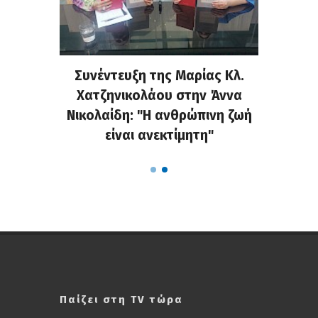
τελάκη
Συνέντευξη της Μαρίας Κλ.
«Κράζ
μου για
Χατζηνικολάου στην Άννα
στο Fa
ις στη
Νικολαίδη: "Η ανθρώπινη ζωή
τις α
είναι ανεκτίμητη"
Παίζει στη TV τώρα