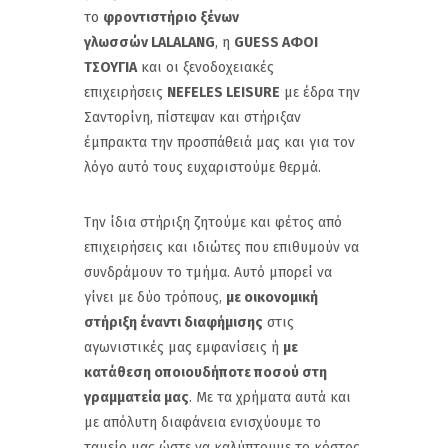
το
φροντιστήριο ξένων
γλωσσών
LALALANG
, η
GUESS
ΑΦΟΙ
ΤΣΟΥΓΙΑ
και οι ξενοδοχειακές
επιχειρήσεις
NEFELES
LEISURE
με έδρα την
Σαντορίνη, πίστεψαν και στήριξαν
έμπρακτα την προσπάθειά μας και για τον
λόγο αυτό τους ευχαριστούμε θερμά.
Την ίδια στήριξη ζητούμε και φέτος από
επιχειρήσεις και ιδιώτες που επιθυμούν να
συνδράμουν το τμήμα. Αυτό μπορεί να
γίνει με δύο τρόπους,
με οικονομική
στήριξη έναντι διαφήμισης
στις
αγωνιστικές μας εμφανίσεις ή
με
κατάθεση οποιουδήποτε ποσού στη
γραμματεία μας
. Με τα χρήματα αυτά και
με απόλυτη διαφάνεια ενισχύουμε το
ταμείο μας ώστε να καλύπτουμε το κόστος