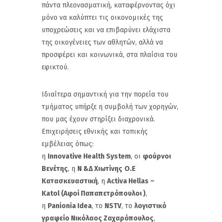
πάντα πλεονασματική, καταφέρνοντας όχι
μόνο να καλύπτει τις οικονομικές της
υποχρεώσεις και να επιβαρύνει ελάχιστα
της οικογένειες των αθλητών, αλλά να
προσφέρει και κοινωνικά, στα πλαίσια του
εφικτού.
Ιδιαίτερα σημαντική για την πορεία του
τμήματος υπήρξε η συμβολή των χορηγών,
που μας έχουν στηρίξει διαχρονικά.
Επιχειρήσεις εθνικής και τοπικής
εμβέλειας όπως:
η
Innovative
Health
System
, οι
φούρνοι
Βενέτης
, η
Ν &Δ Χιωτίνης
Ο.Ε
Κατασκευαστική
, η
Activa
Hellas
–
Katol
(Αφοί Παπαπετρόπουλοι )
,
η
Panionia
Idea
, το
NSTV
, το
λογιστικό
γραφείο Νικόλαος Ζαχαρόπουλος
,