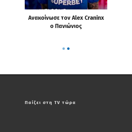
σημη
Ανακοίνωσε τον Alex Craninx
Παν
στα
ο Πανιώνιος
απ
ΣΑΠΠ
Ρού
Παίζει στη TV τώρα