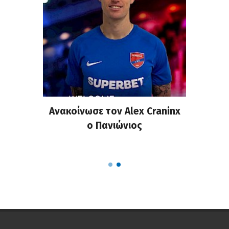
σημη
Ανακοίνωσε τον Alex Craninx
Παν
στα
ο Πανιώνιος
απ
ΣΑΠΠ
Ρού