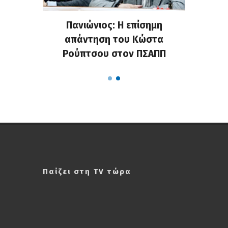
υρνουά
Πανιώνιος: Η επίσημη
Σε φι
νιος
απάντηση του Κώστα
στο
Ρούπτσου στον ΠΣΑΠΠ
Παίζει στη TV τώρα