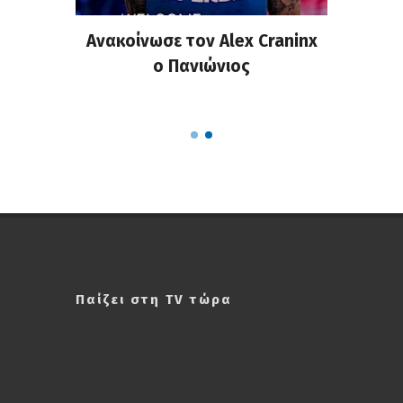
σημη
Ανακοίνωσε τον Alex Craninx
Παν
στα
ο Πανιώνιος
απ
ΣΑΠΠ
Ρού
Παίζει στη TV τώρα