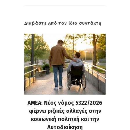
Διαβάστε Από τον ίδιο συντάκτη
r:
ΑΜΕΑ: Νέος νόμος 5322/2026
G
σύστημα
φέρνει ριζικές αλλαγές στην
Υποχρε
ας και
κοινωνική πολιτική και την
ψηφια
ς
Αυτοδιοίκηση