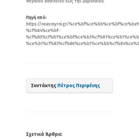
Μεγάλου Βασιλείου έως την Δορυλαίου.
Πηγή από:
https://neasmyrni.gr/%ce%bf%ce%bb%ce%bf%ce
%cf%84%ce%bf-
%cf%80%cf%81%ce%bf%ce%b3%cf%81%ce%b1%ce%b
%ce%b1%cf%83%cf%86%ce%b1%ce%bb%cf%84%ce%b
Συντάκτης
Πέτρος Περιμένης
Σχετικά Άρθρα: