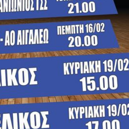
η.
Ζηκόπουλος: Ζητάμε την
(Gallop) Νέα
υχώς
άμεση παραίτησή του
Στην 60ή θέση 