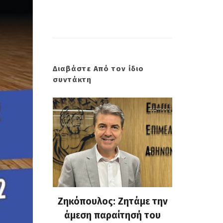
Διαβάστε Από τον ίδιο
συντάκτη
 Σμύρνη.
Ζηκόπουλος: Ζητάμε την
(Gallo
: Ευτυχώς
άμεση παραίτησή του
Στην 60ή