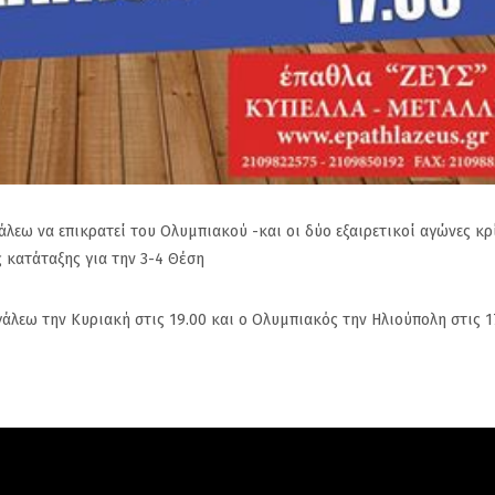
οι
Γιάννη Χατζηθεοδοσίου
που υπάρχουν
 το
από την Προεδρία του
Δημότες που 
Επιμελητηρίου
αφήγημα
γάλεω να επικρατεί του Ολυμπιακού -και οι δύο εξαιρετικοί αγώνες κ
ς κατάταξης για την 3-4 Θέση
γάλεω την Κυριακή στις 19.00 και ο Ολυμπιακός την Ηλιούπολη στις 1