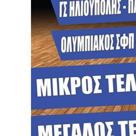
(Gallop) Νέα Σμύρν
Στην 60ή θέση : Ευτ