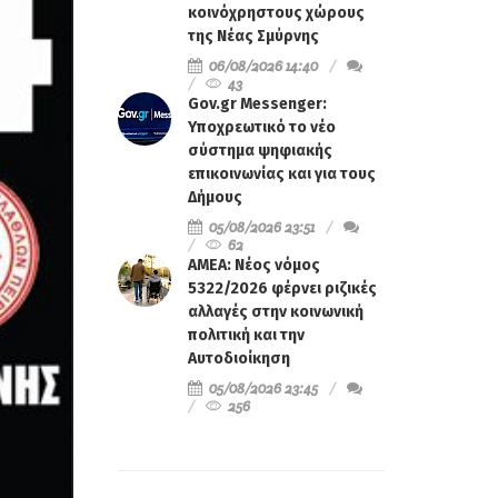
κοινόχρηστους χώρους
της Νέας Σμύρνης
06/08/2026 14:40
43
Gov.gr Messenger:
Υποχρεωτικό το νέο
σύστημα ψηφιακής
επικοινωνίας και για τους
Δήμους
05/08/2026 23:51
62
ΑΜΕΑ: Νέος νόμος
5322/2026 φέρνει ριζικές
αλλαγές στην κοινωνική
πολιτική και την
Αυτοδιοίκηση
05/08/2026 23:45
256